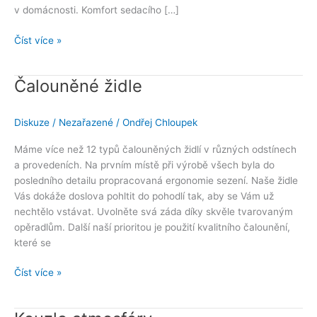
v domácnosti. Komfort sedacího […]
Číst více »
Čalouněné židle
Čalouněné
židle
Diskuze
/
Nezařazené
/
Ondřej Chloupek
Máme více než 12 typů čalouněných židlí v různých odstínech
a provedeních. Na prvním místě při výrobě všech byla do
posledního detailu propracovaná ergonomie sezení. Naše židle
Vás dokáže doslova pohltit do pohodlí tak, aby se Vám už
nechtělo vstávat. Uvolněte svá záda díky skvěle tvarovaným
opěradlům. Další naší prioritou je použití kvalitního čalounění,
které se
Číst více »
Kouzlo