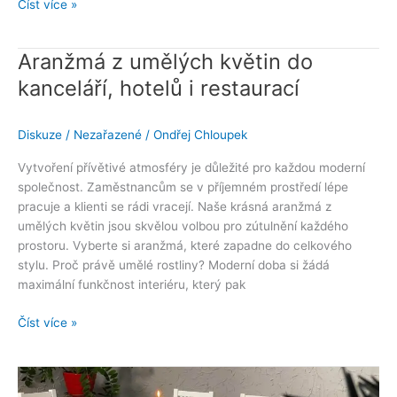
Číst více »
Aranžmá z umělých květin do
Aranžmá
z
kanceláří, hotelů i restaurací
umělých
květin
Diskuze
/
Nezařazené
/
Ondřej Chloupek
do
kanceláří,
Vytvoření přívětivé atmosféry je důležité pro každou moderní
hotelů
společnost. Zaměstnancům se v příjemném prostředí lépe
i
pracuje a klienti se rádi vracejí. Naše krásná aranžmá z
restaurací
umělých květin jsou skvělou volbou pro zútulnění každého
prostoru. Vyberte si aranžmá, které zapadne do celkového
stylu. Proč právě umělé rostliny? Moderní doba si žádá
maximální funkčnost interiéru, který pak
Číst více »
Jak
poznat