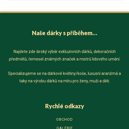
y
h
l
e
Naše dárky s příběhem…
d
a
t
Najdete zde široký výběr exkluzivních dárků, dekoračních
p
předmětů, řemesel známých značek a mistrů lidového umění.
r
o
Specializujeme se na dárkové květiny/koše, luxusní aranžmá a
:
taky na výrobu dárků na míru pro ženy, muži a děti.
Rychlé odkazy
OBCHOD
GALERIE