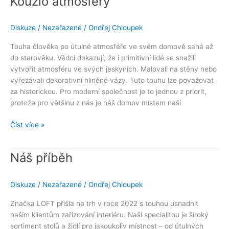
Kouzlo atmosféry
atmosféry
Diskuze
/
Nezařazené
/
Ondřej Chloupek
Touha člověka po útulné atmosféře ve svém domově sahá až
do starověku. Vědci dokazují, že i primitivní lidé se snažili
vytvořit atmosféru ve svých jeskyních. Malovali na stěny nebo
vyřezávali dekorativní hliněné vázy. Tuto touhu lze považovat
za historickou. Pro moderní společnost je to jednou z priorit,
protože pro většinu z nás je náš domov místem naší
Číst více »
Náš příběh
Náš
příběh
Diskuze
/
Nezařazené
/
Ondřej Chloupek
Značka LOFT přišla na trh v roce 2022 s touhou usnadnit
našim klientům zařizování interiéru. Naší specialitou je široký
sortiment stolů a židlí pro jakoukoliv místnost – od útulných