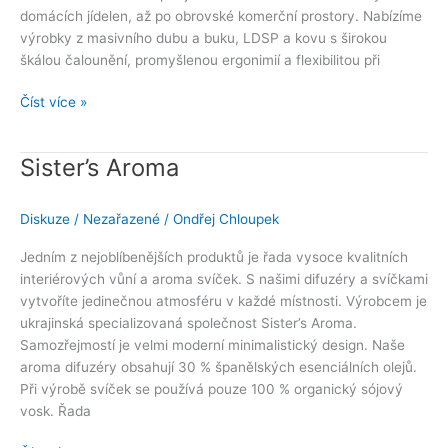
domácích jídelen, až po obrovské komerční prostory. Nabízíme
výrobky z masivního dubu a buku, LDSP a kovu s širokou
škálou čalounění, promyšlenou ergonimií a flexibilitou při
Číst více »
Sister’s Aroma
Sister’s
Aroma
Diskuze
/
Nezařazené
/
Ondřej Chloupek
Jedním z nejoblíbenějších produktů je řada vysoce kvalitních
interiérových vůní a aroma svíček. S našimi difuzéry a svíčkami
vytvoříte jedinečnou atmosféru v každé místnosti. Výrobcem je
ukrajinská specializovaná společnost Sister’s Aroma.
Samozřejmostí je velmi moderní minimalistický design. Naše
aroma difuzéry obsahují 30 % španělských esenciálních olejů.
Při výrobě svíček se používá pouze 100 % organický sójový
vosk. Řada