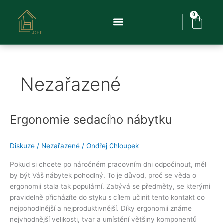
Přeskočit
na
0
Cart
obsah
Nezařazené
Ergonomie sedacího nábytku
Ergonomie
sedacího
nábytku
Diskuze
/
Nezařazené
/
Ondřej Chloupek
Pokud si chcete po náročném pracovním dni odpočinout, měl
by být Váš nábytek pohodlný. To je důvod, proč se věda o
ergonomii stala tak populární. Zabývá se předměty, se kterými
pravidelně přicházíte do styku s cílem učinit tento kontakt co
nejpohodlnější a nejproduktivnější. Díky ergonomii známe
nejvhodnější velikosti, tvar a umístění většiny komponentů