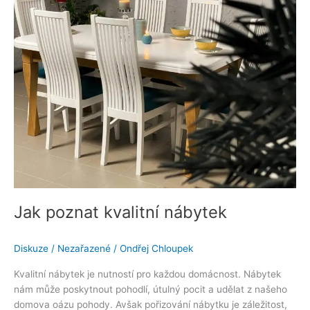
kvalitní
nábytek
Jak poznat kvalitní nábytek
Diskuze
/
Nezařazené
/
Ondřej Chloupek
Kvalitní nábytek je nutností pro každou domácnost. Nábytek
nám může poskytnout pohodlí, útulný pocit a udělat z našeho
domova oázu pohody. Avšak pořizování nábytku je záležitost,