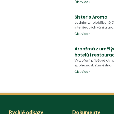
Číst více »
Sister’s Aroma
Jedním z nejoblíbenější
interiérových vůní a ar
Číst více »
Aranžmá z umělýc
hotelů i restaura
Vytvoření přívětivé atm
společnost. Zaměstnan
Číst více »
Rychlé odkazy
Dokumenty