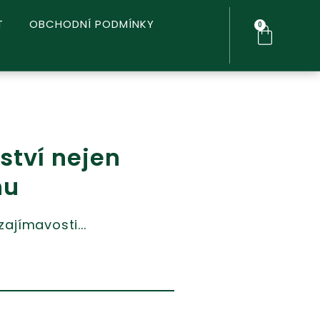
T
OBCHODNÍ PODMÍNKY
0
Cart
ství nejen
hu
ajímavosti...