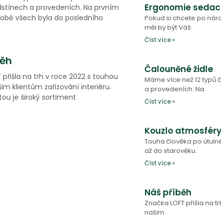
Ergonomie sedac
dstínech a provedeních. Na prvním
robě všech byla do posledního
Pokud si chcete po ná
měl by být Váš
Číst více »
běh
Čalouněné židle
přišla na trh v roce 2022 s touhou
Máme více než 12 typů č
im klientům zařizování interiéru.
a provedeních. Na
tou je široký sortiment
Číst více »
Kouzlo atmosfér
Touha člověka po útul
až do starověku.
Číst více »
Náš příběh
Značka LOFT přišla na t
našim