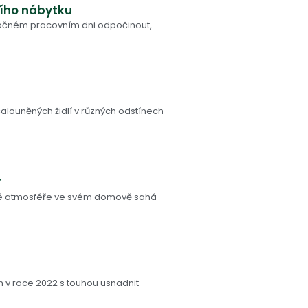
ího nábytku
ročném pracovním dni odpočinout,
alouněných židlí v různých odstínech
y
né atmosféře ve svém domově sahá
rh v roce 2022 s touhou usnadnit