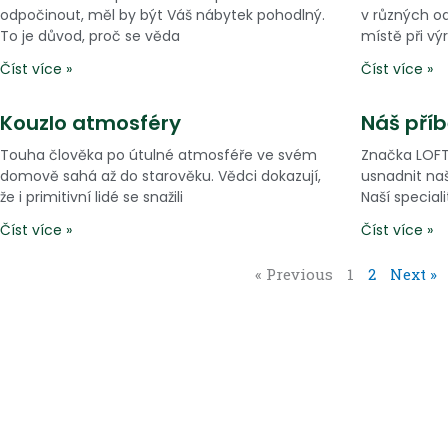
g
g
odpočinout, měl by být Váš nábytek pohodlný.
v různých o
e
e
To je důvod, proč se věda
místě při vý
Číst více »
Číst více »
Kouzlo atmosféry
Náš pří
Touha člověka po útulné atmosféře ve svém
Značka LOFT 
domově sahá až do starověku. Vědci dokazují,
usnadnit naš
že i primitivní lidé se snažili
Naší speciali
Číst více »
Číst více »
« Previous
1
2
Next »