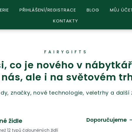
ERIE
PŘIHLÁŠENÍ/REGISTRACE
BLOG
MŮJ ÚČE
KONTAKTY
FAIRYGIFTS
si, co je nového v nábytkář
 nás, ale i na světovém tr
ndy, značky, nové technologie, veletrhy a další z
Doporučujeme
é židle
ž 12 typů čalouněných židlí