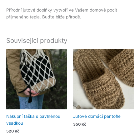
Přírodní jutové doplňky vytvoří ve Vašem domově pocit
příjmeného tepla. Buďte blíže přírodě.
Související produkty
Nákupní taška s bavlněnou
Jutové domácí pantofle
vsadkou
350
Kč
520
Kč