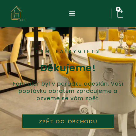
Přeskočit
na
0
Cart
obsah
TÝM FAIRYGIFTS
Děkujeme!
Formulář byl v pořádku odeslán. Vaši
poptávku obratem zpracujeme a
ozveme se vám zpět.
ZPĚT DO OBCHODU